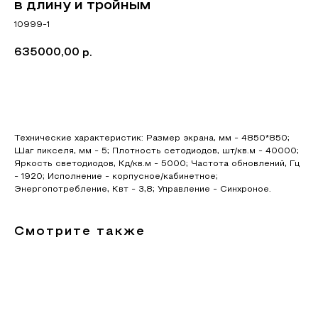
в длину и тройным
10999-1
635000,00
р.
Добавить в корзину
Технические характеристик: Размер экрана, мм - 4850*850;
Шаг пикселя, мм - 5; Плотность сетодиодов, шт/кв.м - 40000;
Яркость светодиодов, Кд/кв.м - 5000; Частота обновлений, Гц
- 1920; Исполнение - корпусное/кабинетное;
Энергопотребление, Квт - 3,8; Управление - Синхроное.
Смотрите также